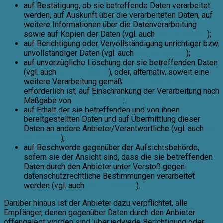
auf Bestätigung, ob sie betreffende Daten verarbeitet
werden, auf Auskunft über die verarbeiteten Daten, auf
weitere Informationen über die Datenverarbeitung
sowie auf Kopien der Daten (vgl. auch
Art. 15 DSGVO
);
auf Berichtigung oder Vervollständigung unrichtiger bzw.
unvollständiger Daten (vgl. auch
Art. 16 DSGVO
);
auf unverzügliche Löschung der sie betreffenden Daten
(vgl. auch
Art. 17 DSGVO
), oder, alternativ, soweit eine
weitere Verarbeitung gemäß
Art. 17 Abs. 3 DSGVO
erforderlich ist, auf Einschränkung der Verarbeitung nach
Maßgabe von
Art. 18 DSGVO
;
auf Erhalt der sie betreffenden und von ihnen
bereitgestellten Daten und auf Übermittlung dieser
Daten an andere Anbieter/Verantwortliche (vgl. auch
Art.
20 DSGVO
);
auf Beschwerde gegenüber der Aufsichtsbehörde,
sofern sie der Ansicht sind, dass die sie betreffenden
Daten durch den Anbieter unter Verstoß gegen
datenschutzrechtliche Bestimmungen verarbeitet
werden (vgl. auch
Art. 77 DSGVO
).
Darüber hinaus ist der Anbieter dazu verpflichtet, alle
Empfänger, denen gegenüber Daten durch den Anbieter
offengelegt worden sind, über jedwede Berichtigung oder